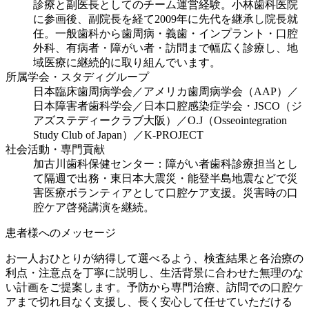
診療と副医長としてのチーム運営経験。小林歯科医院
に参画後、副院長を経て2009年に先代を継承し院長就
任。一般歯科から歯周病・義歯・インプラント・口腔
外科、有病者・障がい者・訪問まで幅広く診療し、地
域医療に継続的に取り組んでいます。
所属学会・スタディグループ
日本臨床歯周病学会／アメリカ歯周病学会（AAP）／
日本障害者歯科学会／日本口腔感染症学会・JSCO（ジ
アズステディークラブ大阪）／O.J（Osseointegration
Study Club of Japan）／K-PROJECT
社会活動・専門貢献
加古川歯科保健センター：障がい者歯科診療担当とし
て隔週で出務・東日本大震災・能登半島地震などで災
害医療ボランティアとして口腔ケア支援。災害時の口
腔ケア啓発講演を継続。
患者様へのメッセージ
お一人おひとりが納得して選べるよう、検査結果と各治療の
利点・注意点を丁寧に説明し、生活背景に合わせた無理のな
い計画をご提案します。予防から専門治療、訪問での口腔ケ
アまで切れ目なく支援し、長く安心して任せていただける