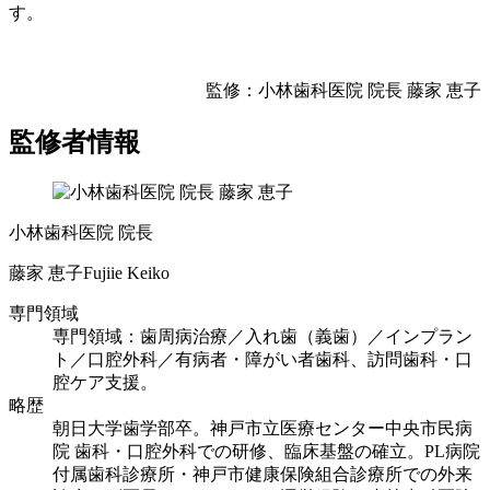
す。
監修：小林歯科医院 院長 藤家 恵子
監修者情報
小林歯科医院 院長
藤家 恵子
Fujiie Keiko
専門領域
専門領域：歯周病治療／入れ歯（義歯）／インプラン
ト／口腔外科／有病者・障がい者歯科、訪問歯科・口
腔ケア支援。
略歴
朝日大学歯学部卒。神戸市立医療センター中央市民病
院 歯科・口腔外科での研修、臨床基盤の確立。PL病院
付属歯科診療所・神戸市健康保険組合診療所での外来