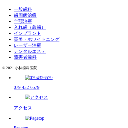
一般歯科
歯周病治療
全顎治療
入れ歯（義歯）
インプラント
審美・ホワイトニング
レーザー治療
デンタルエステ
障害者歯科
© 2021 小林歯科医院.
079-432-6579
アクセス
Pagetop