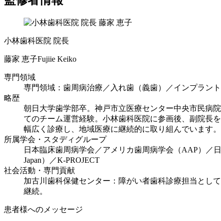
小林歯科医院 院長
藤家 恵子
Fujiie Keiko
専門領域
専門領域：歯周病治療／入れ歯（義歯）／インプラント
略歴
朝日大学歯学部卒。神戸市立医療センター中央市民病院
てのチーム運営経験。小林歯科医院に参画後、副院長を
幅広く診療し、地域医療に継続的に取り組んでいます。
所属学会・スタディグループ
日本臨床歯周病学会／アメリカ歯周病学会（AAP）／日本障害者歯科
Japan）／K-PROJECT
社会活動・専門貢献
加古川歯科保健センター：障がい者歯科診療担当として
継続。
患者様へのメッセージ