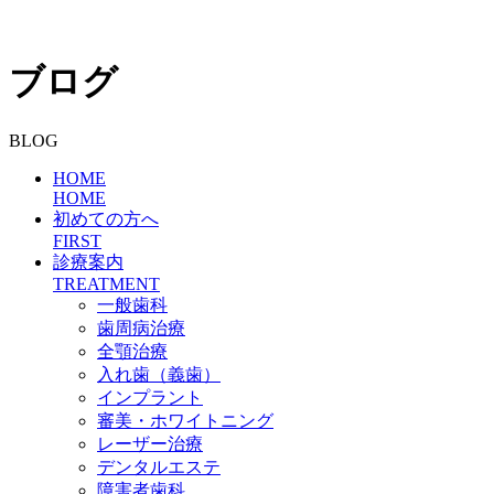
ブログ
BLOG
HOME
HOME
初めての方へ
FIRST
診療案内
TREATMENT
一般歯科
歯周病治療
全顎治療
入れ歯（義歯）
インプラント
審美・ホワイトニング
レーザー治療
デンタルエステ
障害者歯科