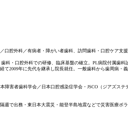
／口腔外科／有病者・障がい者歯科、訪問歯科・口腔ケア支援
 歯科・口腔外科での研修、臨床基盤の確立。PL病院付属歯科
経て2009年に先代を継承し院長就任。一般歯科から歯周病・
学会／日本口腔感染症学会・JSCO（ジアズステディークラブ大阪）／O.
隔週で出務・東日本大震災・能登半島地震などで災害医療ボラ