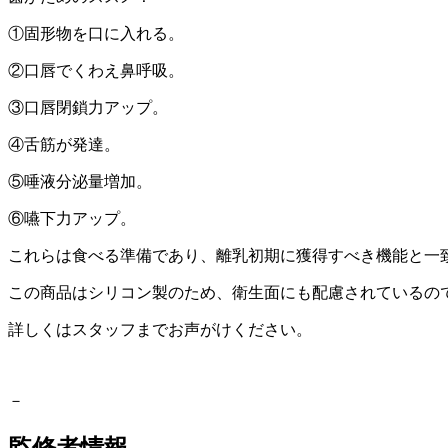
①固形物を口に入れる。
②口唇でくわえ鼻呼吸。
③口唇閉鎖力アップ。
④舌筋が発達。
⑤唾液分泌量増加。
⑥嚥下力アップ。
これらは食べる準備であり、離乳初期に獲得すべき機能と一
この商品はシリコン製のため、衛生面にも配慮されているの
詳しくはスタッフまでお声がけください。
－
監修者情報