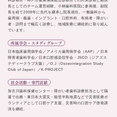
科診療所・神戸市健康保険組合診療所での外来診療と副医
長としてのチーム運営経験。小林歯科医院に参画後、副院
長を経て2009年に先代を継承し院長就任。一般歯科から
歯周病・義歯・インプラント・口腔外科、有病者・障がい
者・訪問まで幅広く診療し、地域医療に継続的に取り組ん
でいます。
所属学会・スタディグループ
日本臨床歯周病学会／アメリカ歯周病学会（AAP）／日本
障害者歯科学会／日本口腔感染症学会・JSCO（ジアズス
テディークラブ大阪）／O.J（Osseointegration Study
Club of Japan）／K-PROJECT
社会活動・専門貢献
加古川歯科保健センター：障がい者歯科診療担当として隔
週で出務・東日本大震災・能登半島地震などで災害医療ボ
ランティアとして口腔ケア支援。災害時の口腔ケア啓発講
演を継続。